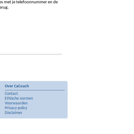
dres met je telefoonnummer en de
erug.
Over CaCoach
Contact
Ethische normen
Voorwaarden
Privacy policy
Disclaimer