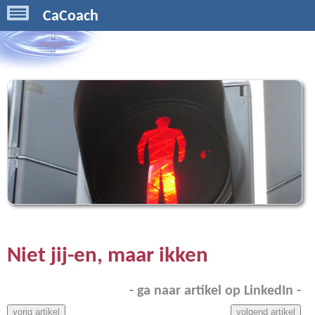
CaCoach
Niet jij-en, maar ikken
- ga naar artikel op LinkedIn -
vorig artikel
volgend artikel