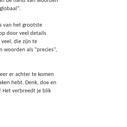
 aan de hand van woorden
globaal".
s van het grootste
op door veel details
eel, die zijn te
n woorden als "precies",
beer er achter te komen
aken hebt. Denk, doe en
 Het verbreedt je blik