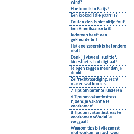
wind?
Hoe kom ik in Parijs?
Een krokodil die paars is?
Fouten zien is niet altijd fout!
Een Amerikaanse bril!
Iedereen heeft een
gekleurde bril
Het ene gesprek is het andere
niet!
Denk jij visueel, auditief,
kinesthetisch of digitaal?
Je ogen zeggen meer dan je
denkt
Zelfrechtvaardiging, recht
maken wat krom is
7 Tips om beter te luisteren
6 Tips om vakantiestress
tijdens je vakantie te
voorkomen!
8 Tips om vakantiestress te
voorkomen vóórdat je
weggaat!
Waarom tips bij vliegangst
niet werken (en toch weer