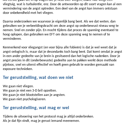
vliegtuig, wat is turbulentie, enz. Door de antwoorden op dit soort vragen kan al een
vermindering van de angst optreden. Een deel van de angst kan immers ontstaan
door onbekendheid met het vliegen.
Daarna onderzoeken we waarvoor je eigenlijk bang bent. Als we dat weten, dan
gebruiken we je verbeeldingskracht om deze angst op onderbewust niveau weg te
nemen. Snel en zonder pijn. En mocht tijdens dat proces de spanning eventueel te
hoog oplopen, dan gebruiken we EFT om deze spanning weg te nemen of te
verminderen.
Kenmerkend voor vliegangst (en voor bijna alle fobieën) is dat je wel weet dat je
angst onlogisch is, maar dat je desondanks toch bang bent. Dat komt omdat je angst
in een ander gedeelte van je brein is gesitueerd dan het logische nadenken. Door je
angst precies in dit (onderbewuste) gedeelte aan te pakken werkt deze methode
pijnloos, snel en uiterst effectief en hoeft geen gebruik te worden gemaakt van
exposure-technieken.
Ter geruststelling, wat doen we niet
We gaan niet vliegen.
We gaan je niet een 3-D bril opzetten.
We gaan je niet blootstellen aan je angsten.
We gaan niet psychologiseren.
Ter geruststelling, wat mag er wel
Tijdens de uitvoering van het protocol mag je altijd onderbreken.
Als je dat fijn vindt, mag je gerust iemand meenemen.