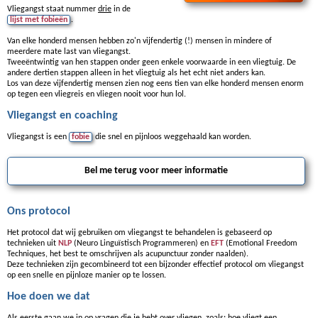
Vliegangst staat nummer
drie
in de
lijst met fobieën
.
Van elke honderd mensen hebben zo'n vijfendertig (!) mensen in mindere of
meerdere mate last van vliegangst.
Tweeëntwintig van hen stappen onder geen enkele voorwaarde in een vliegtuig. De
andere dertien stappen alleen in het vliegtuig als het echt niet anders kan.
Los van deze vijfendertig mensen zien nog eens tien van elke honderd mensen enorm
op tegen een vliegreis en vliegen nooit voor hun lol.
Vliegangst en coaching
Vliegangst is een
fobie
die snel en pijnloos weggehaald kan worden.
Bel me terug voor meer informatie
Ons protocol
Het protocol dat wij gebruiken om vliegangst te behandelen is gebaseerd op
technieken uit
NLP
(Neuro Linguïstisch Programmeren) en
EFT
(Emotional Freedom
Techniques, het best te omschrijven als acupunctuur zonder naalden).
Deze technieken zijn gecombineerd tot een bijzonder effectief protocol om vliegangst
op een snelle en pijnloze manier op te lossen.
Hoe doen we dat
Als eerste gaan we in op vragen die je hebt over vliegen, zoals: hoe vliegt een