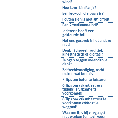
wind?
Hoe kom ik in Parijs?
Een krokodil die paars is?
Fouten zien is niet altijd fout!
Een Amerikaanse bril!
Iedereen heeft een
gekleurde bril
Het ene gesprek is het andere
niet!
Denk jij visueel, auditief,
kinesthetisch of digitaal?
Je ogen zeggen meer dan je
denkt
Zelfrechtvaardiging, recht
maken wat krom is
7 Tips om beter te luisteren
6 Tips om vakantiestress
tijdens je vakantie te
voorkomen!
8 Tips om vakantiestress te
voorkomen vóórdat je
weggaat!
Waarom tips bij vliegangst
niet werken (en toch weer