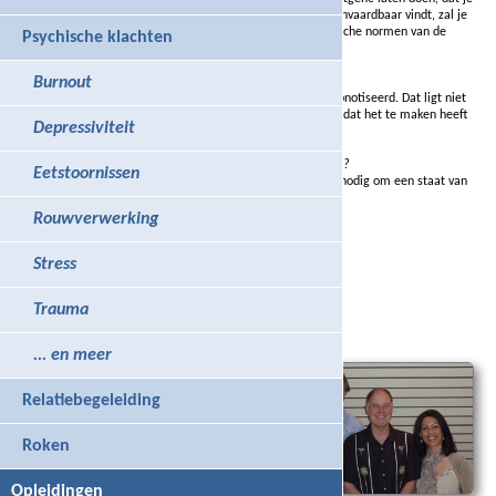
in het dagelijkse leven ook zou doen. Iets dat je onaanvaardbaar vindt, zal je
nooit doen. Daar bovenop druist dat in tegen de ethische normen van de
Psychische klachten
therapeut.
Burnout
Kan iedereen gehypnotiseerd worden?
Nee, zo'n 25% van de mensen kan niet worden gehypnotiseerd. Dat ligt niet
aan hun persoonlijkheid. Recent onderzoek laat zien, dat het te maken heeft
Depressiviteit
met de werking van de hersenen.
Kan ik gehypnotiseerd worden zonder dat ik het weet?
Eetstoornissen
Theoretisch wel, maar in de praktijk is je bereidheid nodig om een staat van
hypnose te verkrijgen.
Rouwverwerking
Kan ik tegen mijn wil gehypnotiseerd worden?
Nee, als je het niet wilt, gebeurt het ook niet.
Stress
Hoe voel ik me na een sessie?
Meestal heel ontspannen.
Trauma
Onze opleiding
... en meer
Wij zijn opgeleid door
Tom Silver
, een beroemde
Amerikaanse hypnotherapeut.
Relatiebegeleiding
Roken
Opleidingen