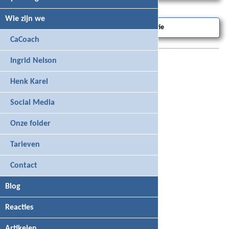
Wie zijn we
Bel me terug voor meer informatie
CaCoach
Ingrid Nelson
Ga verdere naar onze
tarieven
Henk Karel
Social Media
Onze folder
Tarieven
Contact
Blog
Reacties
Artikelen