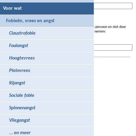
Achternaam
Voor wat
Verificatie
Fobieën, vrees en angst
Om er zeker van te zijn, dat dit formulier is ingevuld door een persoon en niet door
een spam-programma, wordt je verzocht om de code over te nemen:
Claustrofobie
Code
Faalangst
Hoogtevrees
Pleinvrees
Rijangst
Sociale fobie
Spinnenangst
Vliegangst
... en meer