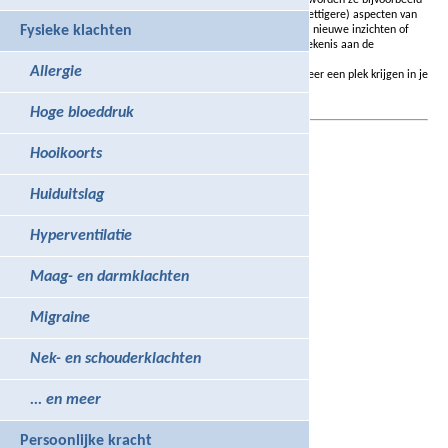
waziger of kleiner. Ook kan het gebeuren dat andere (vaak prettigere) aspecten van
Fysieke klachten
dezelfde situatie prominenter naar voren komen. Ook kunnen nieuwe inzichten of
gedachten ontstaan die een andere, minder bedreigende betekenis aan de
gebeurtenis geven.
Allergie
Dit alles zorgt ervoor dat de schokkende ervaringen steeds meer een plek krijgen in je
levensgeschiedenis.
Hoge bloeddruk
Ga terug naar de
vorige pagina
Hooikoorts
Huiduitslag
Hyperventilatie
Maag- en darmklachten
Migraine
Nek- en schouderklachten
... en meer
Persoonlijke kracht