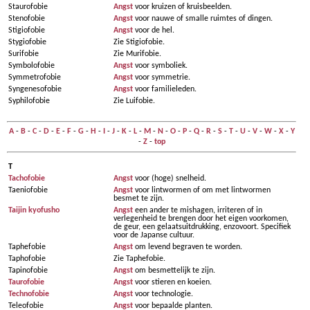
Staurofobie
Angst
voor kruizen of kruisbeelden.
Stenofobie
Angst
voor nauwe of smalle ruimtes of dingen.
Stigiofobie
Angst
voor de hel.
Stygiofobie
Zie Stigiofobie.
Surifobie
Zie Murifobie.
Symbolofobie
Angst
voor symboliek.
Symmetrofobie
Angst
voor symmetrie.
Syngenesofobie
Angst
voor familieleden.
Syphilofobie
Zie Luifobie.
A
-
B
-
C
-
D
-
E
-
F
-
G
-
H
-
I
-
J
-
K
-
L
-
M
-
N
-
O
-
P
-
Q
-
R
-
S
-
T
-
U
-
V
-
W
-
X
-
Y
-
Z
-
top
T
Tachofobie
Angst
voor (hoge) snelheid.
Taeniofobie
Angst
voor lintwormen of om met lintwormen
besmet te zijn.
Taijin kyofusho
Angst
een ander te mishagen, irriteren of in
verlegenheid te brengen door het eigen voorkomen,
de geur, een gelaatsuitdrukking, enzovoort. Specifiek
voor de Japanse cultuur.
Taphefobie
Angst
om levend begraven te worden.
Taphofobie
Zie Taphefobie.
Tapinofobie
Angst
om besmettelijk te zijn.
Taurofobie
Angst
voor stieren en koeien.
Technofobie
Angst
voor technologie.
Teleofobie
Angst
voor bepaalde planten.