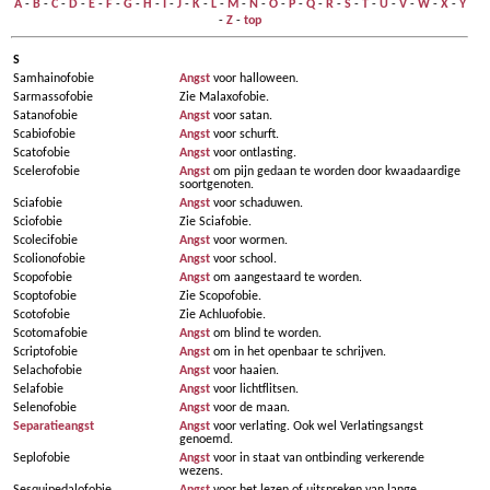
A
-
B
-
C
-
D
-
E
-
F
-
G
-
H
-
I
-
J
-
K
-
L
-
M
-
N
-
O
-
P
-
Q
-
R
-
S
-
T
-
U
-
V
-
W
-
X
-
Y
-
Z
-
top
S
Samhainofobie
Angst
voor halloween.
Sarmassofobie
Zie Malaxofobie.
Satanofobie
Angst
voor satan.
Scabiofobie
Angst
voor schurft.
Scatofobie
Angst
voor ontlasting.
Scelerofobie
Angst
om pijn gedaan te worden door kwaadaardige
soortgenoten.
Sciafobie
Angst
voor schaduwen.
Sciofobie
Zie Sciafobie.
Scolecifobie
Angst
voor wormen.
Scolionofobie
Angst
voor school.
Scopofobie
Angst
om aangestaard te worden.
Scoptofobie
Zie Scopofobie.
Scotofobie
Zie Achluofobie.
Scotomafobie
Angst
om blind te worden.
Scriptofobie
Angst
om in het openbaar te schrijven.
Selachofobie
Angst
voor haaien.
Selafobie
Angst
voor lichtflitsen.
Selenofobie
Angst
voor de maan.
Separatieangst
Angst
voor verlating. Ook wel Verlatingsangst
genoemd.
Seplofobie
Angst
voor in staat van ontbinding verkerende
wezens.