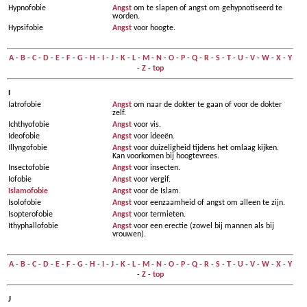
Hypnofobie
Angst
om te slapen of angst om gehypnotiseerd te
worden.
Hypsifobie
Angst
voor hoogte.
A
-
B
-
C
-
D
-
E
-
F
-
G
-
H
-
I
-
J
-
K
-
L
-
M
-
N
-
O
-
P
-
Q
-
R
-
S
-
T
-
U
-
V
-
W
-
X
-
Y
-
Z
-
top
I
Iatrofobie
Angst
om naar de dokter te gaan of voor de dokter
zelf.
Ichthyofobie
Angst
voor vis.
Ideofobie
Angst
voor ideeën.
Illyngofobie
Angst
voor duizeligheid tijdens het omlaag kijken.
Kan voorkomen bij hoogtevrees.
Insectofobie
Angst
voor insecten.
Iofobie
Angst
voor vergif.
Islamofobie
Angst
voor de Islam.
Isolofobie
Angst
voor eenzaamheid of angst om alleen te zijn.
Isopterofobie
Angst
voor termieten.
Ithyphallofobie
Angst
voor een erectie (zowel bij mannen als bij
vrouwen).
A
-
B
-
C
-
D
-
E
-
F
-
G
-
H
-
I
-
J
-
K
-
L
-
M
-
N
-
O
-
P
-
Q
-
R
-
S
-
T
-
U
-
V
-
W
-
X
-
Y
-
Z
-
top
J