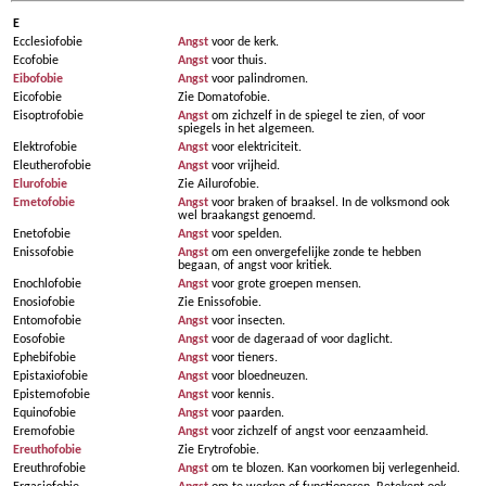
E
Ecclesiofobie
Angst
voor de kerk.
Ecofobie
Angst
voor thuis.
Eibofobie
Angst
voor palindromen.
Eicofobie
Zie Domatofobie.
Eisoptrofobie
Angst
om zichzelf in de spiegel te zien, of voor
spiegels in het algemeen.
Elektrofobie
Angst
voor elektriciteit.
Eleutherofobie
Angst
voor vrijheid.
Elurofobie
Zie Ailurofobie.
Emetofobie
Angst
voor braken of braaksel. In de volksmond ook
wel braakangst genoemd.
Enetofobie
Angst
voor spelden.
Enissofobie
Angst
om een onvergefelijke zonde te hebben
begaan, of angst voor kritiek.
Enochlofobie
Angst
voor grote groepen mensen.
Enosiofobie
Zie Enissofobie.
Entomofobie
Angst
voor insecten.
Eosofobie
Angst
voor de dageraad of voor daglicht.
Ephebifobie
Angst
voor tieners.
Epistaxiofobie
Angst
voor bloedneuzen.
Epistemofobie
Angst
voor kennis.
Equinofobie
Angst
voor paarden.
Eremofobie
Angst
voor zichzelf of angst voor eenzaamheid.
Ereuthofobie
Zie Erytrofobie.
Ereuthrofobie
Angst
om te blozen. Kan voorkomen bij verlegenheid.