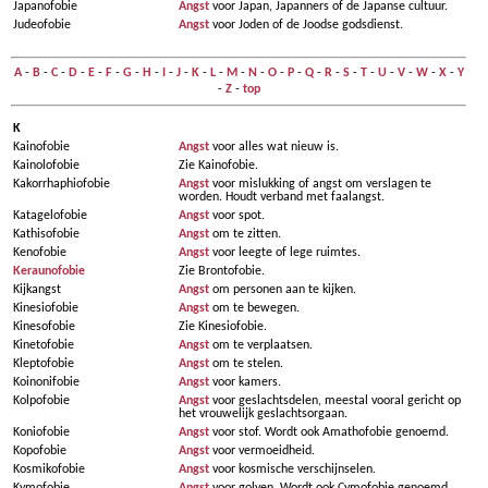
Japanofobie
Angst
voor Japan, Japanners of de Japanse cultuur.
Judeofobie
Angst
voor Joden of de Joodse godsdienst.
A
-
B
-
C
-
D
-
E
-
F
-
G
-
H
-
I
-
J
-
K
-
L
-
M
-
N
-
O
-
P
-
Q
-
R
-
S
-
T
-
U
-
V
-
W
-
X
-
Y
-
Z
-
top
K
Kainofobie
Angst
voor alles wat nieuw is.
Kainolofobie
Zie Kainofobie.
Kakorrhaphiofobie
Angst
voor mislukking of angst om verslagen te
worden. Houdt verband met faalangst.
Katagelofobie
Angst
voor spot.
Kathisofobie
Angst
om te zitten.
Kenofobie
Angst
voor leegte of lege ruimtes.
Keraunofobie
Zie Brontofobie.
Kijkangst
Angst
om personen aan te kijken.
Kinesiofobie
Angst
om te bewegen.
Kinesofobie
Zie Kinesiofobie.
Kinetofobie
Angst
om te verplaatsen.
Kleptofobie
Angst
om te stelen.
Koinonifobie
Angst
voor kamers.
Kolpofobie
Angst
voor geslachtsdelen, meestal vooral gericht op
het vrouwelijk geslachtsorgaan.
Koniofobie
Angst
voor stof. Wordt ook Amathofobie genoemd.
Kopofobie
Angst
voor vermoeidheid.
Kosmikofobie
Angst
voor kosmische verschijnselen.