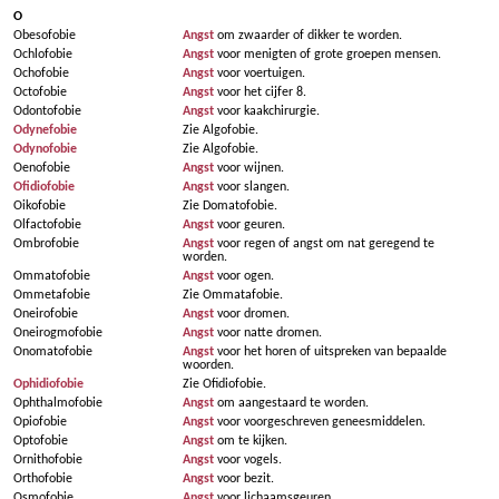
O
Obesofobie
Angst
om zwaarder of dikker te worden.
Ochlofobie
Angst
voor menigten of grote groepen mensen.
Ochofobie
Angst
voor voertuigen.
Octofobie
Angst
voor het cijfer 8.
Odontofobie
Angst
voor kaakchirurgie.
Odynefobie
Zie Algofobie.
Odynofobie
Zie Algofobie.
Oenofobie
Angst
voor wijnen.
Ofidiofobie
Angst
voor slangen.
Oikofobie
Zie Domatofobie.
Olfactofobie
Angst
voor geuren.
Ombrofobie
Angst
voor regen of angst om nat geregend te
worden.
Ommatofobie
Angst
voor ogen.
Ommetafobie
Zie Ommatafobie.
Oneirofobie
Angst
voor dromen.
Oneirogmofobie
Angst
voor natte dromen.
Onomatofobie
Angst
voor het horen of uitspreken van bepaalde
woorden.
Ophidiofobie
Zie Ofidiofobie.
Ophthalmofobie
Angst
om aangestaard te worden.
Opiofobie
Angst
voor voorgeschreven geneesmiddelen.
Optofobie
Angst
om te kijken.
Ornithofobie
Angst
voor vogels.
Orthofobie
Angst
voor bezit.
Osmofobie
Angst
voor lichaamsgeuren.