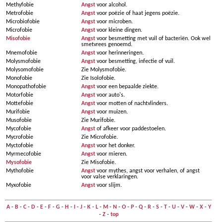
Methyfobie
Angst
voor alcohol.
Metrofobie
Angst
voor poëzie of haat jegens poëzie.
Microbiofobie
Angst
voor microben.
Microfobie
Angst
voor kleine dingen.
Misofobie
Angst
voor besmetting met vuil of bacteriën. Ook wel
smetvrees genoemd.
Mnemofobie
Angst
voor herinneringen.
Molysmofobie
Angst
voor besmetting, infectie of vuil.
Molysomofobie
Zie Molysmofobie.
Monofobie
Zie Isolofobie.
Monopathofobie
Angst
voor een bepaalde ziekte.
Motorfobie
Angst
voor auto's.
Mottefobie
Angst
voor motten of nachtvlinders.
Murifobie
Angst
voor muizen.
Musofobie
Zie Murifobie.
Mycofobie
Angst
of afkeer voor paddestoelen.
Mycrofobie
Zie Microfobie.
Myctofobie
Angst
voor het donker.
Myrmecofobie
Angst
voor mieren.
Mysofobie
Zie Misofobie.
Mythofobie
Angst
voor mythes, angst voor verhalen, of angst
voor valse verklaringen.
Myxofobie
Angst
voor slijm.
A
-
B
-
C
-
D
-
E
-
F
-
G
-
H
-
I
-
J
-
K
-
L
-
M
-
N
-
O
-
P
-
Q
-
R
-
S
-
T
-
U
-
V
-
W
-
X
-
Y
-
Z
-
top