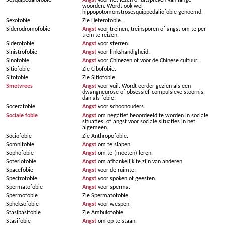
Sesquipedalofobie
Angst
voor het lezen of uitspreken van lange
woorden. Wordt ook wel
hippopotomonstrosesquippedaliofobie genoemd.
Sexofobie
Zie Heterofobie.
Siderodromofobie
Angst
voor treinen, treinsporen of angst om te per
trein te reizen.
Siderofobie
Angst
voor sterren.
Sinistrofobie
Angst
voor linkshandigheid.
Sinofobie
Angst
voor Chinezen of voor de Chinese cultuur.
Sitiofobie
Zie Cibofobie.
Sitofobie
Zie Sitiofobie.
Smetvrees
Angst
voor vuil. Wordt eerder gezien als een
dwangneurose of obsessief-compulsieve stoornis,
dan als fobie.
Socerafobie
Angst
voor schoonouders.
Sociale fobie
Angst
om negatief beoordeeld te worden in sociale
situaties, of angst voor sociale situaties in het
algemeen.
Sociofobie
Zie Anthropofobie.
Somnifobie
Angst
om te slapen.
Sophofobie
Angst
om te (moeten) leren.
Soteriofobie
Angst
om afhankelijk te zijn van anderen.
Spacefobie
Angst
voor de ruimte.
Spectrofobie
Angst
voor spoken of geesten.
Spermatofobie
Angst
voor sperma.
Spermofobie
Zie Spermatofobie.
Spheksofobie
Angst
voor wespen.
Stasibasifobie
Zie Ambulofobie.
Stasifobie
Angst
om op te staan.