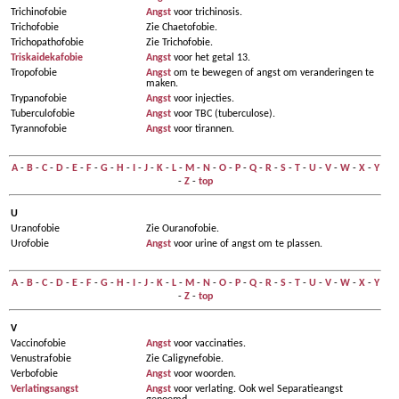
Trichinofobie
Angst
voor trichinosis.
Trichofobie
Zie Chaetofobie.
Trichopathofobie
Zie Trichofobie.
Triskaidekafobie
Angst
voor het getal 13.
Tropofobie
Angst
om te bewegen of angst om veranderingen te
maken.
Trypanofobie
Angst
voor injecties.
Tuberculofobie
Angst
voor TBC (tuberculose).
Tyrannofobie
Angst
voor tirannen.
A
-
B
-
C
-
D
-
E
-
F
-
G
-
H
-
I
-
J
-
K
-
L
-
M
-
N
-
O
-
P
-
Q
-
R
-
S
-
T
-
U
-
V
-
W
-
X
-
Y
-
Z
-
top
U
Uranofobie
Zie Ouranofobie.
Urofobie
Angst
voor urine of angst om te plassen.
A
-
B
-
C
-
D
-
E
-
F
-
G
-
H
-
I
-
J
-
K
-
L
-
M
-
N
-
O
-
P
-
Q
-
R
-
S
-
T
-
U
-
V
-
W
-
X
-
Y
-
Z
-
top
V
Vaccinofobie
Angst
voor vaccinaties.
Venustrafobie
Zie Caligynefobie.
Verbofobie
Angst
voor woorden.
Verlatingsangst
Angst
voor verlating. Ook wel Separatieangst