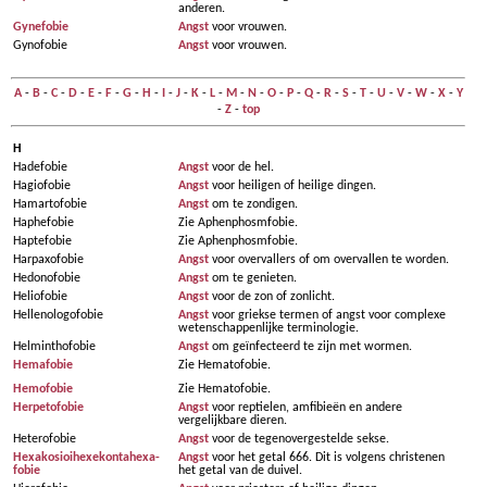
anderen.
Gynefobie
Angst
voor vrouwen.
Gynofobie
Angst
voor vrouwen.
A
-
B
-
C
-
D
-
E
-
F
-
G
-
H
-
I
-
J
-
K
-
L
-
M
-
N
-
O
-
P
-
Q
-
R
-
S
-
T
-
U
-
V
-
W
-
X
-
Y
-
Z
-
top
H
Hadefobie
Angst
voor de hel.
Hagiofobie
Angst
voor heiligen of heilige dingen.
Hamartofobie
Angst
om te zondigen.
Haphefobie
Zie Aphenphosmfobie.
Haptefobie
Zie Aphenphosmfobie.
Harpaxofobie
Angst
voor overvallers of om overvallen te worden.
Hedonofobie
Angst
om te genieten.
Heliofobie
Angst
voor de zon of zonlicht.
Hellenologofobie
Angst
voor griekse termen of angst voor complexe
wetenschappenlijke terminologie.
Helminthofobie
Angst
om geïnfecteerd te zijn met wormen.
Hemafobie
Zie Hematofobie.
Hemofobie
Zie Hematofobie.
Herpetofobie
Angst
voor reptielen, amfibieën en andere
vergelijkbare dieren.
Heterofobie
Angst
voor de tegenovergestelde sekse.
Hexa­ko­sioi­hexe­konta­hexa­
Angst
voor het getal 666. Dit is volgens christenen
fobie
het getal van de duivel.