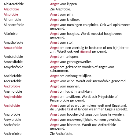
Alektorofobie
Angst
voor kippen.
Algiofobie
Zie Algofobie.
Algofobie
Angst
voor pijn.
Alliumfobie
Angst
voor knoflook.
Allodoxafobie
Angst
voor meningen en opinies. Ook wel opinievrees
genoemd.
Altofobie
Angst
voor hoogtes. Wordt meestal hoogtevrees
genoemd.
Amathofobie
Angst
voor stof.
Amaxofobie
Angst
om een voertuig te besturen of om bijrijder te
zijn. Wordt ook wel
rijangst
genoemd.
Ambulofobie
Angst
om te lopen.
Amnesifobie
Angst
voor geheugenverlies.
Amychofobie
Angst
om gekrabd te worden of angst voor
schrammen.
Anablefobie
Angst
om omhoog te kijken.
Ancraofobie
Angst
voor wind. Wordt ook anemofobie genoemd.
Androfobie
Angst
voor mannen.
Anemofobie
Angst
om lucht in te slikken.
Anginofobie
Angst
om te stikken. Wordt ook Pnigofobie of
Pnigerofobie genoemd.
Anglofobie
Angst
voor alles wat te maken heeft met Engeland,
de Engelse taal of landen waar men Engels spreekt.
Angrofobie
Angst
voor boosheid of angst om boos te worden.
Ankylofobie
Angst
voor onbeweeglijkheid van een gewricht.
Anthofobie
Angst
voor bloemen. Wordt ook Anthrofobie
genoemd.
Anthrofobie
Zie Anthofobie.