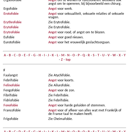
Ergasiofobie
Angst
om te werken of functioneren. Betekent ook
angst om te opereren, bij bijvoorbeeld een chirurg.
Ergofobie
Angst
voor werk.
Erotofobie
Angst
voor seksualiteit, seksuele relaties of seksuele
vragen.
Erythrofobie
Zie Erytrofobie.
Erytofobie
Zie Erytrofobie.
Erytrofobie
Angst
voor rood, of angst om te blozen.
Eufobie
Angst
voor goed nieuws.
Eurotofobie
Angst
voor het vrouwelijk geslachtsorgaan.
A
-
B
-
C
-
D
-
E
-
F
-
G
-
H
-
I
-
J
-
K
-
L
-
M
-
N
-
O
-
P
-
Q
-
R
-
S
-
T
-
U
-
V
-
W
-
X
-
Y
-
Z
-
top
F
Faalangst
Zie Atychifobie.
Febrifobie
Angst
voor koorts.
Felinofobie
Zie Ailurofobie.
Fengofobie
Angst
voor de zon.
Fibrifobie
Zie Febrifobie.
Fidriofobie
Zie Febrifobie.
Fonofobie
Angst
voor harde geluiden of stemmen.
Francofobie
Angst
voor of afkeer van alles wat met Frankrijk of
de Franse taal te maken heeft.
Frigofobie
Zie Cheimafobie.