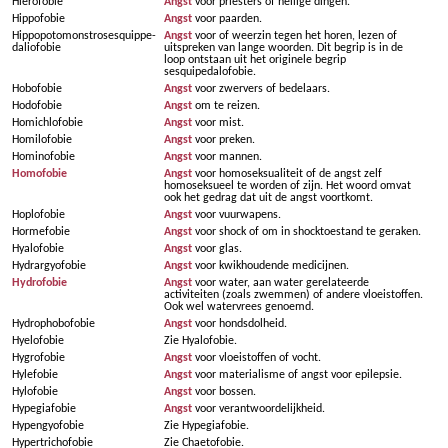
Hierofobie
Angst
voor priesters of heilige dingen.
Hippofobie
Angst
voor paarden.
Hip­po­po­tomon­stro­ses­quippe­
Angst
voor of weerzin tegen het horen, lezen of
da­lio­fobie
uitspreken van lange woorden. Dit begrip is in de
loop ontstaan uit het originele begrip
sesquipedalofobie.
Hobofobie
Angst
voor zwervers of bedelaars.
Hodofobie
Angst
om te reizen.
Homichlofobie
Angst
voor mist.
Homilofobie
Angst
voor preken.
Hominofobie
Angst
voor mannen.
Homofobie
Angst
voor homoseksualiteit of de angst zelf
homoseksueel te worden of zijn. Het woord omvat
ook het gedrag dat uit de angst voortkomt.
Hoplofobie
Angst
voor vuurwapens.
Hormefobie
Angst
voor shock of om in shocktoestand te geraken.
Hyalofobie
Angst
voor glas.
Hydrargyofobie
Angst
voor kwikhoudende medicijnen.
Hydrofobie
Angst
voor water, aan water gerelateerde
activiteiten (zoals zwemmen) of andere vloeistoffen.
Ook wel watervrees genoemd.
Hydrophobofobie
Angst
voor hondsdolheid.
Hyelofobie
Zie Hyalofobie.
Hygrofobie
Angst
voor vloeistoffen of vocht.
Hylefobie
Angst
voor materialisme of angst voor epilepsie.
Hylofobie
Angst
voor bossen.
Hypegiafobie
Angst
voor verantwoordelijkheid.
Hypengyofobie
Zie Hypegiafobie.
Hypertrichofobie
Zie Chaetofobie.