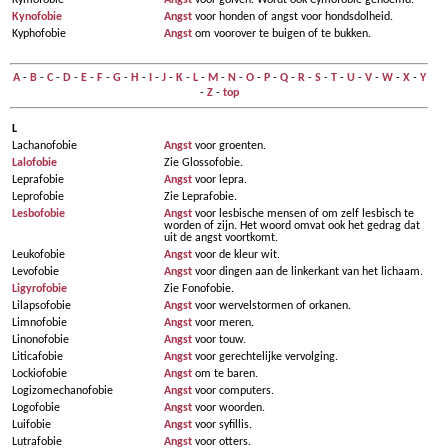
Kymofobie
Angst
voor golven. Wordt ook Cymofobie genoemd.
Kynofobie
Angst
voor honden of angst voor hondsdolheid.
Kyphofobie
Angst
om voorover te buigen of te bukken.
A
-
B
-
C
-
D
-
E
-
F
-
G
-
H
-
I
-
J
-
K
-
L
-
M
-
N
-
O
-
P
-
Q
-
R
-
S
-
T
-
U
-
V
-
W
-
X
-
Y
-
Z
-
top
L
Lachanofobie
Angst
voor groenten.
Lalofobie
Zie Glossofobie.
Leprafobie
Angst
voor lepra.
Leprofobie
Zie Leprafobie.
Lesbofobie
Angst
voor lesbische mensen of om zelf lesbisch te
worden of zijn. Het woord omvat ook het gedrag dat
uit de angst voortkomt.
Leukofobie
Angst
voor de kleur wit.
Levofobie
Angst
voor dingen aan de linkerkant van het lichaam.
Ligyrofobie
Zie Fonofobie.
Lilapsofobie
Angst
voor wervelstormen of orkanen.
Limnofobie
Angst
voor meren.
Linonofobie
Angst
voor touw.
Liticafobie
Angst
voor gerechtelijke vervolging.
Lockiofobie
Angst
om te baren.
Logizomechanofobie
Angst
voor computers.
Logofobie
Angst
voor woorden.
Luifobie
Angst
voor syfillis.
Lutrafobie
Angst
voor otters.