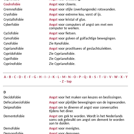
Coulrofobie
Angst
voor clowns.
Cremnofobie
Angst
voor stijle (overhangende) rotswanden.
Cryofobie
Angst
voor extreme kou, vorst of ijs.
Crystallofobie
Angst
voor kristal of glas.
Cyberfobie
Angst
voor computers of angst om met een
computer te werken.
Cyclofobie
Angst
voor fietsen.
Cymofobie
Angst
voor golven of golfachtige bewegingen.
Cynofobie
Zie Kynofobie.
Cyprianofobie
Angst
voor prostituees of geslachtsziekten.
Cypridofobie
Zie Cyprianofobie.
Cyprifobie
Zie Cyprianofobie.
Cyprinofobie
Zie Cyprianofobie.
A
-
B
-
C
-
D
-
E
-
F
-
G
-
H
-
I
-
J
-
K
-
L
-
M
-
N
-
O
-
P
-
Q
-
R
-
S
-
T
-
U
-
V
-
W
-
X
-
Y
-
Z
-
top
D
Decidofobie
Angst
voor het maken van keuzes en beslissingen.
Defecaloesiofobie
Angst
voor pijnlijke bewegingen van de ingewanden.
Deipnofobie
Angst
om te dineren of angst voor conversaties
tijdens het diner.
Dementofobie
Angst
om gek te worden. Wordt in het Nederlands
soms ook gebruikt om angst om dement te worden
aan te duiden.
Demofobie
Angst
voor menigtes.
Demonofobie
Angst
voor demonen.