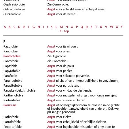
Osphresiofobie
Zie Osmofobie.
Ostraconofobie
Angst
voor schaaldieren en schelpdieren.
Ouranofobie
Angst
voor de hemel.
A
-
B
-
C
-
D
-
E
-
F
-
G
-
H
-
I
-
J
-
K
-
L
-
M
-
N
-
O
-
P
-
Q
-
R
-
S
-
T
-
U
-
V
-
W
-
X
-
Y
-
Z
-
top
P
Pagofobie
Angst
voor ijs of vorst.
Panofobie
Angst
voor alles.
Panthofobie
Zie Algofobie.
Pantofobie
Zie Panofobie.
Papafobie
Angst
voor de paus.
Papyrofobie
Angst
voor papier.
Parafobie
Angst
voor seksuele perversie.
Paralipofobie
Angst
plicht of verantwoordelijkheid te verzuimen.
Parasitofobie
Angst
voor parasieten.
Paraskevi­deka­tria­fobie
Angst
voor vrijdag de dertiende.
Parthenofobie
Angst
voor maagden of angst voor jonge meisjes.
Parturifobie
Angst
om te moeten baren.
Paruresis
Angst
of onmogelijkheid om te plassen in de (echte
of ingebeelde) aanwezigheid van anderen. Ook wel
plasangst genoemd.
Pathofobie
Angst
voor ziekte.
Patroiofobie
Angst
voor erfelijkheid of erfelijke ziekten.
Peccatofobie
Angst
voor ingebeelde misdaden of angst om te