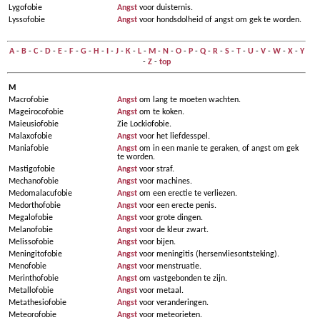
Lygofobie
Angst
voor duisternis.
Lyssofobie
Angst
voor hondsdolheid of angst om gek te worden.
A
-
B
-
C
-
D
-
E
-
F
-
G
-
H
-
I
-
J
-
K
-
L
-
M
-
N
-
O
-
P
-
Q
-
R
-
S
-
T
-
U
-
V
-
W
-
X
-
Y
-
Z
-
top
M
Macrofobie
Angst
om lang te moeten wachten.
Mageirocofobie
Angst
om te koken.
Maieusiofobie
Zie Lockiofobie.
Malaxofobie
Angst
voor het liefdesspel.
Maniafobie
Angst
om in een manie te geraken, of angst om gek
te worden.
Mastigofobie
Angst
voor straf.
Mechanofobie
Angst
voor machines.
Medomalacufobie
Angst
om een erectie te verliezen.
Medorthofobie
Angst
voor een erecte penis.
Megalofobie
Angst
voor grote dingen.
Melanofobie
Angst
voor de kleur zwart.
Melissofobie
Angst
voor bijen.
Meningitofobie
Angst
voor meningitis (hersenvliesontsteking).
Menofobie
Angst
voor menstruatie.
Merinthofobie
Angst
om vastgebonden te zijn.
Metallofobie
Angst
voor metaal.
Metathesiofobie
Angst
voor veranderingen.
Meteorofobie
Angst
voor meteorieten.