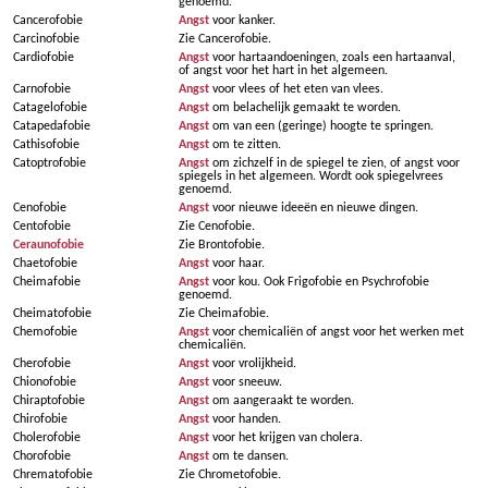
genoemd.
Cancerofobie
Angst
voor kanker.
Carcinofobie
Zie Cancerofobie.
Cardiofobie
Angst
voor hartaandoeningen, zoals een hartaanval,
of angst voor het hart in het algemeen.
Carnofobie
Angst
voor vlees of het eten van vlees.
Catagelofobie
Angst
om belachelijk gemaakt te worden.
Catapedafobie
Angst
om van een (geringe) hoogte te springen.
Cathisofobie
Angst
om te zitten.
Catoptrofobie
Angst
om zichzelf in de spiegel te zien, of angst voor
spiegels in het algemeen. Wordt ook spiegelvrees
genoemd.
Cenofobie
Angst
voor nieuwe ideeën en nieuwe dingen.
Centofobie
Zie Cenofobie.
Ceraunofobie
Zie Brontofobie.
Chaetofobie
Angst
voor haar.
Cheimafobie
Angst
voor kou. Ook Frigofobie en Psychrofobie
genoemd.
Cheimatofobie
Zie Cheimafobie.
Chemofobie
Angst
voor chemicaliën of angst voor het werken met
chemicaliën.
Cherofobie
Angst
voor vrolijkheid.
Chionofobie
Angst
voor sneeuw.
Chiraptofobie
Angst
om aangeraakt te worden.
Chirofobie
Angst
voor handen.
Cholerofobie
Angst
voor het krijgen van cholera.
Chorofobie
Angst
om te dansen.
Chrematofobie
Zie Chrometofobie.