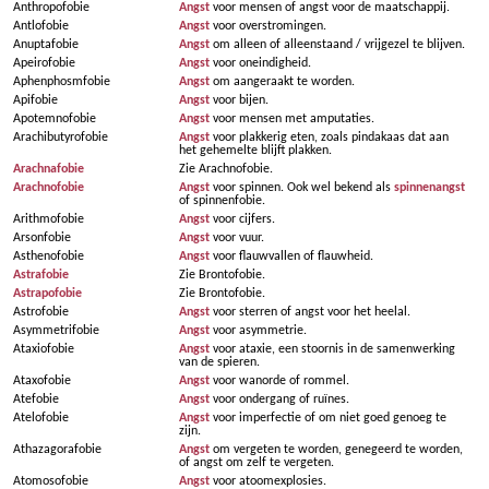
Anthropofobie
Angst
voor mensen of angst voor de maatschappij.
Antlofobie
Angst
voor overstromingen.
Anuptafobie
Angst
om alleen of alleenstaand / vrijgezel te blijven.
Apeirofobie
Angst
voor oneindigheid.
Aphenphosmfobie
Angst
om aangeraakt te worden.
Apifobie
Angst
voor bijen.
Apotemnofobie
Angst
voor mensen met amputaties.
Arachibutyrofobie
Angst
voor plakkerig eten, zoals pindakaas dat aan
het gehemelte blijft plakken.
Arachnafobie
Zie Arachnofobie.
Arachnofobie
Angst
voor spinnen. Ook wel bekend als
spinnenangst
of spinnenfobie.
Arithmofobie
Angst
voor cijfers.
Arsonfobie
Angst
voor vuur.
Asthenofobie
Angst
voor flauwvallen of flauwheid.
Astrafobie
Zie Brontofobie.
Astrapofobie
Zie Brontofobie.
Astrofobie
Angst
voor sterren of angst voor het heelal.
Asymmetrifobie
Angst
voor asymmetrie.
Ataxiofobie
Angst
voor ataxie, een stoornis in de samenwerking
van de spieren.
Ataxofobie
Angst
voor wanorde of rommel.
Atefobie
Angst
voor ondergang of ruïnes.
Atelofobie
Angst
voor imperfectie of om niet goed genoeg te
zijn.
Athazagorafobie
Angst
om vergeten te worden, genegeerd te worden,
of angst om zelf te vergeten.
Atomosofobie
Angst
voor atoomexplosies.