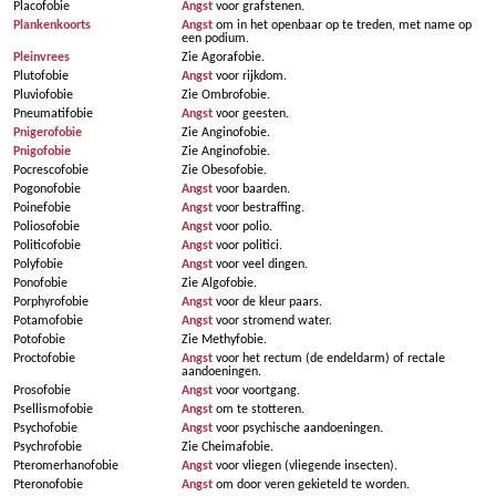
Placofobie
Angst
voor grafstenen.
Plankenkoorts
Angst
om in het openbaar op te treden, met name op
een podium.
Pleinvrees
Zie Agorafobie.
Plutofobie
Angst
voor rijkdom.
Pluviofobie
Zie Ombrofobie.
Pneumatifobie
Angst
voor geesten.
Pnigerofobie
Zie Anginofobie.
Pnigofobie
Zie Anginofobie.
Pocrescofobie
Zie Obesofobie.
Pogonofobie
Angst
voor baarden.
Poinefobie
Angst
voor bestraffing.
Poliosofobie
Angst
voor polio.
Politicofobie
Angst
voor politici.
Polyfobie
Angst
voor veel dingen.
Ponofobie
Zie Algofobie.
Porphyrofobie
Angst
voor de kleur paars.
Potamofobie
Angst
voor stromend water.
Potofobie
Zie Methyfobie.
Proctofobie
Angst
voor het rectum (de endeldarm) of rectale
aandoeningen.
Prosofobie
Angst
voor voortgang.
Psellismofobie
Angst
om te stotteren.
Psychofobie
Angst
voor psychische aandoeningen.
Psychrofobie
Zie Cheimafobie.
Pteromerhanofobie
Angst
voor vliegen (vliegende insecten).
Pteronofobie
Angst
om door veren gekieteld te worden.