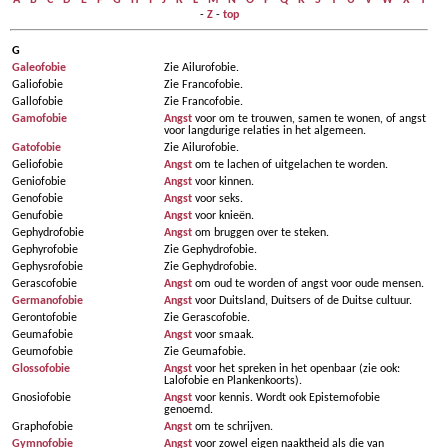
A
-
B
-
C
-
D
-
E
-
F
-
G
-
H
-
I
-
J
-
K
-
L
-
M
-
N
-
O
-
P
-
Q
-
R
-
S
-
T
-
U
-
V
-
W
-
X
-
Y
-
Z
-
top
G
Galeofobie
Zie Ailurofobie.
Galiofobie
Zie Francofobie.
Gallofobie
Zie Francofobie.
Gamofobie
Angst
voor om te trouwen, samen te wonen, of angst
voor langdurige relaties in het algemeen.
Gatofobie
Zie Ailurofobie.
Geliofobie
Angst
om te lachen of uitgelachen te worden.
Geniofobie
Angst
voor kinnen.
Genofobie
Angst
voor seks.
Genufobie
Angst
voor knieën.
Gephydrofobie
Angst
om bruggen over te steken.
Gephyrofobie
Zie Gephydrofobie.
Gephysrofobie
Zie Gephydrofobie.
Gerascofobie
Angst
om oud te worden of angst voor oude mensen.
Germanofobie
Angst
voor Duitsland, Duitsers of de Duitse cultuur.
Gerontofobie
Zie Gerascofobie.
Geumafobie
Angst
voor smaak.
Geumofobie
Zie Geumafobie.
Glossofobie
Angst
voor het spreken in het openbaar (zie ook:
Lalofobie en Plankenkoorts).
Gnosiofobie
Angst
voor kennis. Wordt ook Epistemofobie
genoemd.
Graphofobie
Angst
om te schrijven.
Gymnofobie
Angst
voor zowel eigen naaktheid als die van