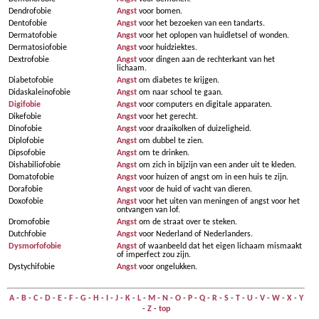
Dendrofobie
Angst
voor bomen.
Dentofobie
Angst
voor het bezoeken van een tandarts.
Dermatofobie
Angst
voor het oplopen van huidletsel of wonden.
Dermatosiofobie
Angst
voor huidziektes.
Dextrofobie
Angst
voor dingen aan de rechterkant van het
lichaam.
Diabetofobie
Angst
om diabetes te krijgen.
Didaskaleinofobie
Angst
om naar school te gaan.
Digifobie
Angst
voor computers en digitale apparaten.
Dikefobie
Angst
voor het gerecht.
Dinofobie
Angst
voor draaikolken of duizeligheid.
Diplofobie
Angst
om dubbel te zien.
Dipsofobie
Angst
om te drinken.
Dishabiliofobie
Angst
om zich in bijzijn van een ander uit te kleden.
Domatofobie
Angst
voor huizen of angst om in een huis te zijn.
Dorafobie
Angst
voor de huid of vacht van dieren.
Doxofobie
Angst
voor het uiten van meningen of angst voor het
ontvangen van lof.
Dromofobie
Angst
om de straat over te steken.
Dutchfobie
Angst
voor Nederland of Nederlanders.
Dysmorfofobie
Angst
of waanbeeld dat het eigen lichaam mismaakt
of imperfect zou zijn.
Dystychifobie
Angst
voor ongelukken.
A
-
B
-
C
-
D
-
E
-
F
-
G
-
H
-
I
-
J
-
K
-
L
-
M
-
N
-
O
-
P
-
Q
-
R
-
S
-
T
-
U
-
V
-
W
-
X
-
Y
-
Z
-
top