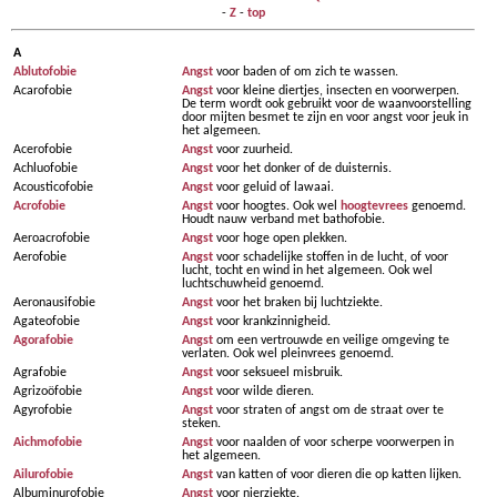
-
Z
-
top
A
Ablutofobie
Angst
voor baden of om zich te wassen.
Acarofobie
Angst
voor kleine diertjes, insecten en voorwerpen.
De term wordt ook gebruikt voor de waanvoorstelling
door mijten besmet te zijn en voor angst voor jeuk in
het algemeen.
Acerofobie
Angst
voor zuurheid.
Achluofobie
Angst
voor het donker of de duisternis.
Acousticofobie
Angst
voor geluid of lawaai.
Acrofobie
Angst
voor hoogtes. Ook wel
hoogtevrees
genoemd.
Houdt nauw verband met bathofobie.
Aeroacrofobie
Angst
voor hoge open plekken.
Aerofobie
Angst
voor schadelijke stoffen in de lucht, of voor
lucht, tocht en wind in het algemeen. Ook wel
luchtschuwheid genoemd.
Aeronausifobie
Angst
voor het braken bij luchtziekte.
Agateofobie
Angst
voor krankzinnigheid.
Agorafobie
Angst
om een vertrouwde en veilige omgeving te
verlaten. Ook wel pleinvrees genoemd.
Agrafobie
Angst
voor seksueel misbruik.
Agrizoöfobie
Angst
voor wilde dieren.
Agyrofobie
Angst
voor straten of angst om de straat over te
steken.
Aichmofobie
Angst
voor naalden of voor scherpe voorwerpen in
het algemeen.
Ailurofobie
Angst
van katten of voor dieren die op katten lijken.
Albuminurofobie
Angst
voor nierziekte.