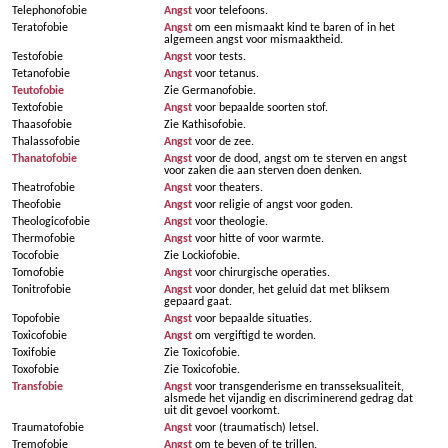
Telephonofobie
Angst
voor telefoons.
Teratofobie
Angst
om een mismaakt kind te baren of in het
algemeen angst voor mismaaktheid.
Testofobie
Angst
voor tests.
Tetanofobie
Angst
voor tetanus.
Teutofobie
Zie Germanofobie.
Textofobie
Angst
voor bepaalde soorten stof.
Thaasofobie
Zie Kathisofobie.
Thalassofobie
Angst
voor de zee.
Thanatofobie
Angst
voor de dood, angst om te sterven en angst
voor zaken die aan sterven doen denken.
Theatrofobie
Angst
voor theaters.
Theofobie
Angst
voor religie of angst voor goden.
Theologicofobie
Angst
voor theologie.
Thermofobie
Angst
voor hitte of voor warmte.
Tocofobie
Zie Lockiofobie.
Tomofobie
Angst
voor chirurgische operaties.
Tonitrofobie
Angst
voor donder, het geluid dat met bliksem
gepaard gaat.
Topofobie
Angst
voor bepaalde situaties.
Toxicofobie
Angst
om vergiftigd te worden.
Toxifobie
Zie Toxicofobie.
Toxofobie
Zie Toxicofobie.
Transfobie
Angst
voor transgenderisme en transseksualiteit,
alsmede het vijandig en discriminerend gedrag dat
uit dit gevoel voorkomt.
Traumatofobie
Angst
voor (traumatisch) letsel.
Tremofobie
Angst
om te beven of te trillen.