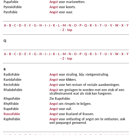
Pupafobie
Angst
voor marionetten.
Pyrexiofobie
Angst
voor koorts.
Pyrofobie
Angst
voor vuur.
A
-
B
-
C
-
D
-
E
-
F
-
G
-
H
-
I
-
J
-
K
-
L
-
M
-
N
-
O
-
P
-
Q
-
R
-
S
-
T
-
U
-
V
-
W
-
X
-
Y
-
Z
-
top
Q
A
-
B
-
C
-
D
-
E
-
F
-
G
-
H
-
I
-
J
-
K
-
L
-
M
-
N
-
O
-
P
-
Q
-
R
-
S
-
T
-
U
-
V
-
W
-
X
-
Y
-
Z
-
top
R
Radiofobie
Angst
voor straling, bijv. röntgenstraling.
Ranidafobie
Angst
voor kikkers.
Rectofobie
Angst
voor het rectum of rectale aandoeningen.
Rhabdofobie
Angst
om geslagen te worden met een stok of een
strafinstrument wat als stok kan fungeren.
Rhypofobie
Zie Rupofobie.
Rhytifobie
Angst
om rimpels te krijgen.
Rupofobie
Angst
voor vuil.
Russofobie
Angst
voor Rusland of Russen.
Ryphofobie
Angst
voor ontlasting of angst om te ontlasten, ook
wel poepangst genoemd.