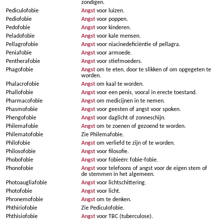
zondigen.
Pediculofobie
Angst
voor luizen.
Pediofobie
Angst
voor poppen.
Pedofobie
Angst
voor kinderen.
Peladofobie
Angst
voor kale mensen.
Pellagrofobie
Angst
voor niacinedeficiëntie of pellagra.
Peniafobie
Angst
voor armoede.
Pentherafobie
Angst
voor stiefmoeders.
Phagofobie
Angst
om te eten, door te slikken of om opgegeten te
worden.
Phalacrofobie
Angst
om kaal te worden.
Phallofobie
Angst
voor een penis, vooral in erecte toestand.
Pharmacofobie
Angst
om medicijnen in te nemen.
Phasmofobie
Angst
voor geesten of angst voor spoken.
Phengofobie
Angst
voor daglicht of zonneschijn.
Philemafobie
Angst
om te zoenen of gezoend te worden.
Philematofobie
Zie Philemafobie.
Philofobie
Angst
om verliefd te zijn of te worden.
Philosofobie
Angst
voor filosofie.
Phobofobie
Angst
voor fobieën: fobie-fobie.
Phonofobie
Angst
voor telefoons of angst voor de eigen stem of
de stemmen in het algemeen.
Photoaugliafobie
Angst
voor lichtschittering.
Photofobie
Angst
voor licht.
Phronemofobie
Angst
om te denken.
Phthiriofobie
Zie Pediculofobie.
Phthisiofobie
Angst
voor TBC (tuberculose).