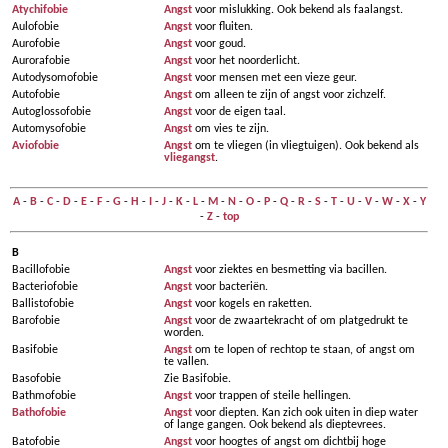
Atychifobie
Angst
voor mislukking. Ook bekend als faalangst.
Aulofobie
Angst
voor fluiten.
Aurofobie
Angst
voor goud.
Aurorafobie
Angst
voor het noorderlicht.
Autodysomofobie
Angst
voor mensen met een vieze geur.
Autofobie
Angst
om alleen te zijn of angst voor zichzelf.
Autoglossofobie
Angst
voor de eigen taal.
Automysofobie
Angst
om vies te zijn.
Aviofobie
Angst
om te vliegen (in vliegtuigen). Ook bekend als
vliegangst
.
A
-
B
-
C
-
D
-
E
-
F
-
G
-
H
-
I
-
J
-
K
-
L
-
M
-
N
-
O
-
P
-
Q
-
R
-
S
-
T
-
U
-
V
-
W
-
X
-
Y
-
Z
-
top
B
Bacillofobie
Angst
voor ziektes en besmetting via bacillen.
Bacteriofobie
Angst
voor bacteriën.
Ballistofobie
Angst
voor kogels en raketten.
Barofobie
Angst
voor de zwaartekracht of om platgedrukt te
worden.
Basifobie
Angst
om te lopen of rechtop te staan, of angst om
te vallen.
Basofobie
Zie Basifobie.
Bathmofobie
Angst
voor trappen of steile hellingen.
Bathofobie
Angst
voor diepten. Kan zich ook uiten in diep water
of lange gangen. Ook bekend als dieptevrees.
Batofobie
Angst
voor hoogtes of angst om dichtbij hoge