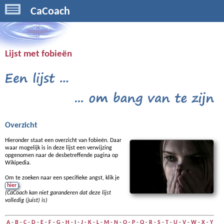
CaCoach
Lijst met fobieën
Overzicht
Hieronder staat een overzicht van fobieën. Daar
waar mogelijk is in deze lijst een verwijzing
opgenomen naar de desbetreffende pagina op
Wikipedia.
Om te zoeken naar een specifieke angst, klik je
hier
.
(CaCoach kan niet garanderen dat deze lijst
volledig (juist) is)
A
-
B
-
C
-
D
-
E
-
F
-
G
-
H
-
I
-
J
-
K
-
L
-
M
-
N
-
O
-
P
-
Q
-
R
-
S
-
T
-
U
-
V
-
W
-
X
-
Y