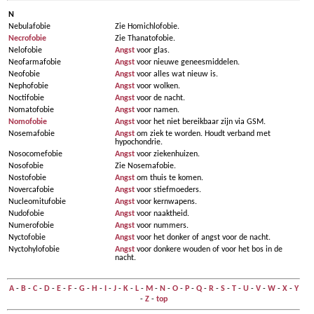
N
Nebulafobie
Zie Homichlofobie.
Necrofobie
Zie Thanatofobie.
Nelofobie
Angst
voor glas.
Neofarmafobie
Angst
voor nieuwe geneesmiddelen.
Neofobie
Angst
voor alles wat nieuw is.
Nephofobie
Angst
voor wolken.
Noctifobie
Angst
voor de nacht.
Nomatofobie
Angst
voor namen.
Nomofobie
Angst
voor het niet bereikbaar zijn via GSM.
Nosemafobie
Angst
om ziek te worden. Houdt verband met
hypochondrie.
Nosocomefobie
Angst
voor ziekenhuizen.
Nosofobie
Zie Nosemafobie.
Nostofobie
Angst
om thuis te komen.
Novercafobie
Angst
voor stiefmoeders.
Nucleomitufobie
Angst
voor kernwapens.
Nudofobie
Angst
voor naaktheid.
Numerofobie
Angst
voor nummers.
Nyctofobie
Angst
voor het donker of angst voor de nacht.
Nyctohylofobie
Angst
voor donkere wouden of voor het bos in de
nacht.
A
-
B
-
C
-
D
-
E
-
F
-
G
-
H
-
I
-
J
-
K
-
L
-
M
-
N
-
O
-
P
-
Q
-
R
-
S
-
T
-
U
-
V
-
W
-
X
-
Y
-
Z
-
top