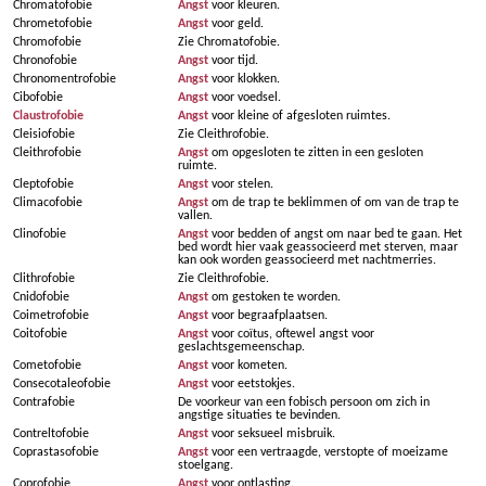
Chromatofobie
Angst
voor kleuren.
Chrometofobie
Angst
voor geld.
Chromofobie
Zie Chromatofobie.
Chronofobie
Angst
voor tijd.
Chronomentrofobie
Angst
voor klokken.
Cibofobie
Angst
voor voedsel.
Claustrofobie
Angst
voor kleine of afgesloten ruimtes.
Cleisiofobie
Zie Cleithrofobie.
Cleithrofobie
Angst
om opgesloten te zitten in een gesloten
ruimte.
Cleptofobie
Angst
voor stelen.
Climacofobie
Angst
om de trap te beklimmen of om van de trap te
vallen.
Clinofobie
Angst
voor bedden of angst om naar bed te gaan. Het
bed wordt hier vaak geassocieerd met sterven, maar
kan ook worden geassocieerd met nachtmerries.
Clithrofobie
Zie Cleithrofobie.
Cnidofobie
Angst
om gestoken te worden.
Coimetrofobie
Angst
voor begraafplaatsen.
Coitofobie
Angst
voor coïtus, oftewel angst voor
geslachtsgemeenschap.
Cometofobie
Angst
voor kometen.
Consecotaleofobie
Angst
voor eetstokjes.
Contrafobie
De voorkeur van een fobisch persoon om zich in
angstige situaties te bevinden.
Contreltofobie
Angst
voor seksueel misbruik.
Coprastasofobie
Angst
voor een vertraagde, verstopte of moeizame
stoelgang.
Coprofobie
Angst
voor ontlasting.