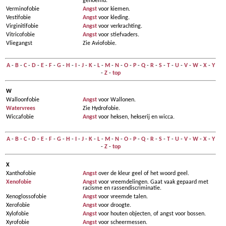
genoemd.
Verminofobie
Angst
voor kiemen.
Vestifobie
Angst
voor kleding.
Virginitifobie
Angst
voor verkrachting.
Vitricofobie
Angst
voor stiefvaders.
Vliegangst
Zie Aviofobie.
A
-
B
-
C
-
D
-
E
-
F
-
G
-
H
-
I
-
J
-
K
-
L
-
M
-
N
-
O
-
P
-
Q
-
R
-
S
-
T
-
U
-
V
-
W
-
X
-
Y
-
Z
-
top
W
Walloonfobie
Angst
voor Wallonen.
Watervrees
Zie Hydrofobie.
Wiccafobie
Angst
voor heksen, hekserij en wicca.
A
-
B
-
C
-
D
-
E
-
F
-
G
-
H
-
I
-
J
-
K
-
L
-
M
-
N
-
O
-
P
-
Q
-
R
-
S
-
T
-
U
-
V
-
W
-
X
-
Y
-
Z
-
top
X
Xanthofobie
Angst
over de kleur geel of het woord geel.
Xenofobie
Angst
voor vreemdelingen. Gaat vaak gepaard met
racisme en rassendiscriminatie.
Xenoglossofobie
Angst
voor vreemde talen.
Xerofobie
Angst
voor droogte.
Xylofobie
Angst
voor houten objecten, of angst voor bossen.
Xyrofobie
Angst
voor scheermessen.