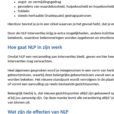
angst- en vermijdingsgedrag
gevoelens van waardeloosheid, hulpeloosheid en hopelooshei
fobieën
steeds herhaalde (inadequate) gedragspatronen
Hierdoor bevind je je in een cirkel waarvan je het gevoel hebt, dat je 
Door de NLP interventies krijg je extra mogelijkheden, andere inzicht
betekenis, waardoor belemmeringen worden opgeheven en emotionel
Hoe gaat NLP in zijn werk
Omdat NLP een verzameling aan interventies biedt, geven we hier heel
interventies mag verwachten.
Heel algemeen gesproken word je meegenomen in een vorm van herbe
gebeurtenissen, waarbij deze belangrijke gebeurtenissen vanuit een an
worden bekeken. Het nieuwe standpunt wordt vervolgens in de plaats
of vormt een aanvulling op reeds bestaande gezichtspunten.
Belangrijk hierbij is, dat nieuwe gezichtspunten altijd zijn gebaseerd o
al bij jou aanwezig zijn. Op deze manier komt alle verandering altijd 'ui
van binnen uit.
Wat zijn de effecten van NLP