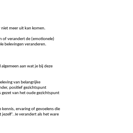
d
er niet meer uit kan komen.
en of verandert de (emotionele)
e belevingen veranderen.
 algemeen aan wat je bij deze
leving van belangrijke
der, positief gezichtspunt
 gezet van het oude gezichtspunt
p kennis, ervaring of gevoelens die
t jezelf'. Je verandert als het ware