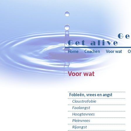
Home
Coachen
Voor wat
O
Voor wat
Fobieën, vrees en angst
Claustrofobie
Faalangst
Hoogtevrees
Pleinvrees
Rijangst