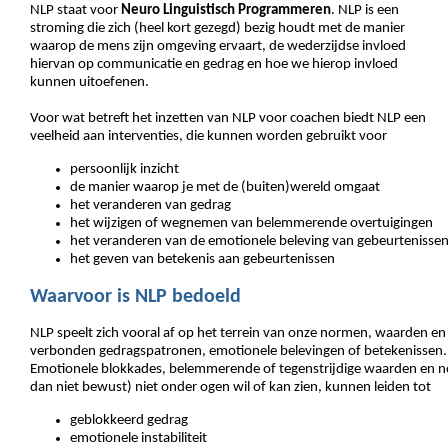
NLP staat voor
Neuro Linguistisch Programmeren
.
NLP is een
stroming die zich (heel kort gezegd) bezig houdt met de manier
waarop de mens zijn omgeving ervaart, de wederzijdse invloed
hiervan op communicatie en gedrag en hoe we hierop invloed
kunnen uitoefenen.
Voor wat betreft het inzetten van NLP voor coachen biedt NLP een
veelheid aan interventies, die kunnen worden gebruikt voor
persoonlijk inzicht
de manier waarop je met de (buiten)wereld omgaat
het veranderen van gedrag
het wijzigen of wegnemen van belemmerende overtuigingen
het veranderen van de emotionele beleving van gebeurtenisse
het geven van betekenis aan gebeurtenissen
Waarvoor is NLP bedoeld
NLP speelt zich vooral af op het terrein van onze normen, waarden e
verbonden gedragspatronen, emotionele belevingen of betekenissen.
Emotionele blokkades, belemmerende of tegenstrijdige waarden en no
dan niet bewust) niet onder ogen wil of kan zien, kunnen leiden tot
geblokkeerd gedrag
emotionele instabiliteit